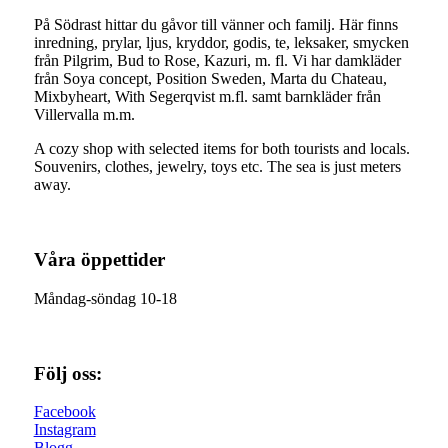
På Södrast hittar du gåvor till vänner och familj. Här finns
inredning, prylar, ljus, kryddor, godis, te, leksaker, smycken
från Pilgrim, Bud to Rose, Kazuri, m. fl. Vi har damkläder
från Soya concept, Position Sweden, Marta du Chateau,
Mixbyheart, With Segerqvist m.fl. samt barnkläder från
Villervalla m.m.
A cozy shop with selected items for both tourists and locals.
Souvenirs, clothes, jewelry, toys etc. The sea is just meters
away.
Våra öppettider
Måndag-söndag 10-18
Följ oss:
Facebook
Instagram
Blogg