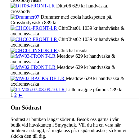
crossbodyväska
Ditty06 629 kr handväska,
crossbody
Drummer med coola hackspetten på.
Crossbodyväska 839 kr
ChitChat01 1039 kr handväska &
axelremsväska
ChitChat02 1039 kr handväska &
axelremsväska
Chitchat insida
Meadow 629 kr handväska &
axelremsväska
Meadow 629 kr handväska &
axelremsväska
Meadow 629 kr handväska &
axelremsväska
Little magpie plånbok 539 kr
1
2
►
Om Södrast
Södrast är butiken längst söderut. Besök oss gärna i vår
butik vid havskanten i Smygehuk. Vill du ha en vara när
butiken är stängd, så mejla oss på: ck@sodrast.se, så kan vi
skicka den till dig.