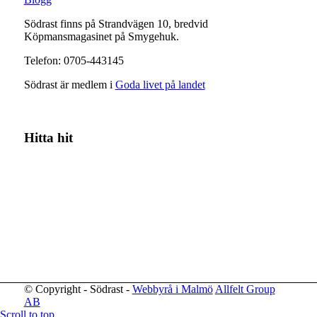
Södrast finns på Strandvägen 10, bredvid
Köpmansmagasinet på Smygehuk.
Telefon: 0705-443145
Södrast är medlem i
Goda livet på landet
Hitta hit
© Copyright - Södrast -
Webbyrå i Malmö
Allfelt Group
AB
Scroll to top