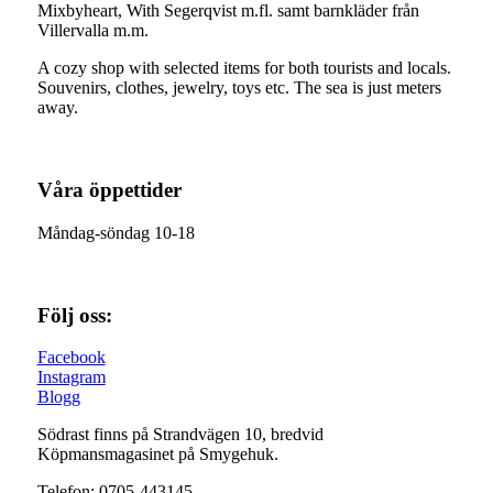
Mixbyheart, With Segerqvist m.fl. samt barnkläder från
Villervalla m.m.
A cozy shop with selected items for both tourists and locals.
Souvenirs, clothes, jewelry, toys etc. The sea is just meters
away.
Våra öppettider
Måndag-söndag 10-18
Följ oss:
Facebook
Instagram
Blogg
Södrast finns på Strandvägen 10, bredvid
Köpmansmagasinet på Smygehuk.
Telefon: 0705-443145