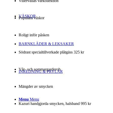
Villervallas vårkollektion
VÄSKOR
Populära väskor
Roligt inför påsken
BARNKLÄDER & LEKSAKER
Södrast specialtillverkade plåtgäss 325 kr
Vår- och sommargarderob
INREDNING & PRYLAR
Mängder av smycken
Menu
Menu
Kazuri handgjorda smycken, halsband 995 kr