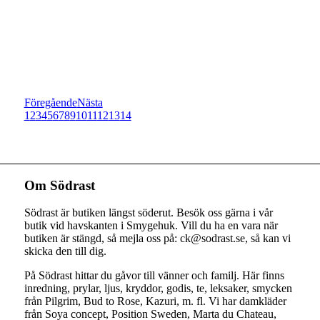
Föregående
Nästa
1
2
3
4
5
6
7
8
9
10
11
12
13
14
Om Södrast
Södrast är butiken längst söderut. Besök oss gärna i vår
butik vid havskanten i Smygehuk. Vill du ha en vara när
butiken är stängd, så mejla oss på: ck@sodrast.se, så kan vi
skicka den till dig.
På Södrast hittar du gåvor till vänner och familj. Här finns
inredning, prylar, ljus, kryddor, godis, te, leksaker, smycken
från Pilgrim, Bud to Rose, Kazuri, m. fl. Vi har damkläder
från Soya concept, Position Sweden, Marta du Chateau,