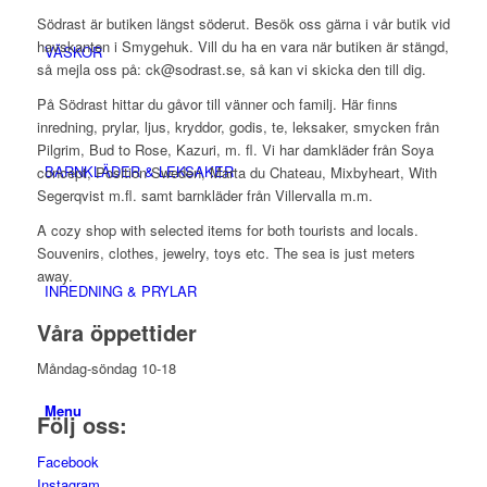
Södrast är butiken längst söderut. Besök oss gärna i vår butik vid
havskanten i Smygehuk. Vill du ha en vara när butiken är stängd,
VÄSKOR
så mejla oss på: ck@sodrast.se, så kan vi skicka den till dig.
På Södrast hittar du gåvor till vänner och familj. Här finns
inredning, prylar, ljus, kryddor, godis, te, leksaker, smycken från
Pilgrim, Bud to Rose, Kazuri, m. fl. Vi har damkläder från Soya
BARNKLÄDER & LEKSAKER
concept, Position Sweden, Marta du Chateau, Mixbyheart, With
Segerqvist m.fl. samt barnkläder från Villervalla m.m.
A cozy shop with selected items for both tourists and locals.
Souvenirs, clothes, jewelry, toys etc. The sea is just meters
away.
INREDNING & PRYLAR
Våra öppettider
Måndag-söndag 10-18
Menu
Följ oss:
Facebook
Instagram