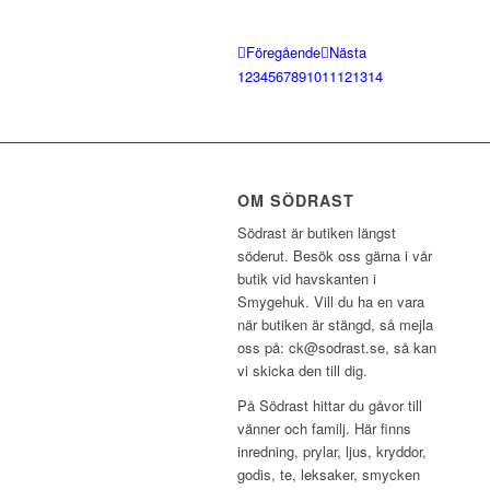
Föregående
Nästa
1
2
3
4
5
6
7
8
9
10
11
12
13
14
OM SÖDRAST
Södrast är butiken längst
söderut. Besök oss gärna i vår
butik vid havskanten i
Smygehuk. Vill du ha en vara
när butiken är stängd, så mejla
oss på: ck@sodrast.se, så kan
vi skicka den till dig.
På Södrast hittar du gåvor till
vänner och familj. Här finns
inredning, prylar, ljus, kryddor,
godis, te, leksaker, smycken