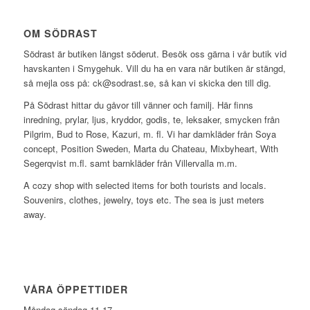
OM SÖDRAST
Södrast är butiken längst söderut. Besök oss gärna i vår butik vid
havskanten i Smygehuk. Vill du ha en vara när butiken är stängd,
så mejla oss på: ck@sodrast.se, så kan vi skicka den till dig.
På Södrast hittar du gåvor till vänner och familj. Här finns
inredning, prylar, ljus, kryddor, godis, te, leksaker, smycken från
Pilgrim, Bud to Rose, Kazuri, m. fl. Vi har damkläder från Soya
concept, Position Sweden, Marta du Chateau, Mixbyheart, With
Segerqvist m.fl. samt barnkläder från Villervalla m.m.
A cozy shop with selected items for both tourists and locals.
Souvenirs, clothes, jewelry, toys etc. The sea is just meters
away.
VÅRA ÖPPETTIDER
Måndag-söndag 11-17