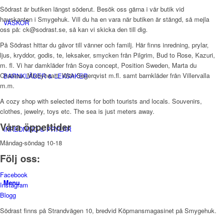
Södrast är butiken längst söderut. Besök oss gärna i vår butik vid
havskanten i Smygehuk. Vill du ha en vara när butiken är stängd, så mejla
VÄSKOR
oss på: ck@sodrast.se, så kan vi skicka den till dig.
På Södrast hittar du gåvor till vänner och familj. Här finns inredning, prylar,
ljus, kryddor, godis, te, leksaker, smycken från Pilgrim, Bud to Rose, Kazuri,
m. fl. Vi har damkläder från Soya concept, Position Sweden, Marta du
Chateau, Mixbyheart, With Segerqvist m.fl. samt barnkläder från Villervalla
BARNKLÄDER & LEKSAKER
m.m.
A cozy shop with selected items for both tourists and locals. Souvenirs,
clothes, jewelry, toys etc. The sea is just meters away.
Våra öppettider
INREDNING & PRYLAR
Måndag-söndag 10-18
Följ oss:
Facebook
Menu
Instagram
Blogg
Södrast finns på Strandvägen 10, bredvid Köpmansmagasinet på Smygehuk.