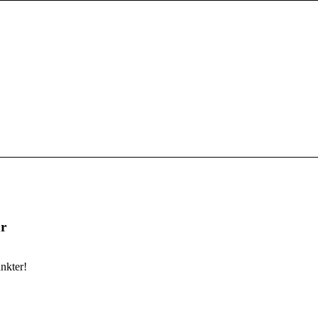
r
nkter!