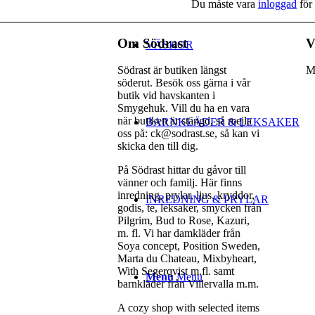
Du måste vara
inloggad
för 
Om Södrast
V
VÄSKOR
Södrast är butiken längst
M
söderut. Besök oss gärna i vår
butik vid havskanten i
Smygehuk. Vill du ha en vara
när butiken är stängd, så mejla
BARNKLÄDER & LEKSAKER
oss på: ck@sodrast.se, så kan vi
skicka den till dig.
På Södrast hittar du gåvor till
vänner och familj. Här finns
inredning, prylar, ljus, kryddor,
INREDNING & PRYLAR
godis, te, leksaker, smycken från
Pilgrim, Bud to Rose, Kazuri,
m. fl. Vi har damkläder från
Soya concept, Position Sweden,
Marta du Chateau, Mixbyheart,
With Segerqvist m.fl. samt
Menu
Menu
barnkläder från Villervalla m.m.
A cozy shop with selected items