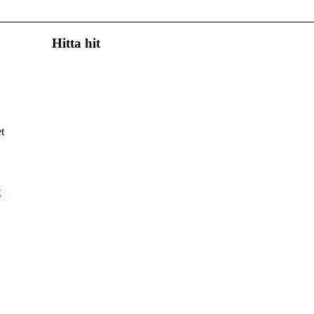
Hitta hit
t
t