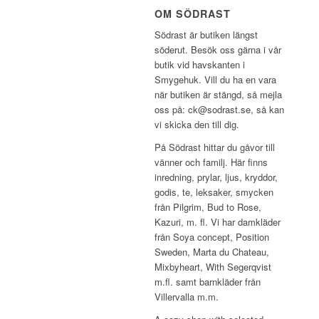
OM SÖDRAST
Södrast är butiken längst
söderut. Besök oss gärna i vår
butik vid havskanten i
Smygehuk. Vill du ha en vara
när butiken är stängd, så mejla
oss på: ck@sodrast.se, så kan
vi skicka den till dig.
På Södrast hittar du gåvor till
vänner och familj. Här finns
inredning, prylar, ljus, kryddor,
godis, te, leksaker, smycken
från Pilgrim, Bud to Rose,
Kazuri, m. fl. Vi har damkläder
från Soya concept, Position
Sweden, Marta du Chateau,
Mixbyheart, With Segerqvist
m.fl. samt barnkläder från
Villervalla m.m.