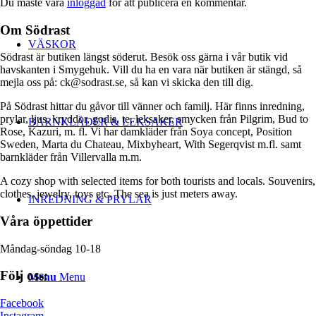
Du måste vara
inloggad
för att publicera en kommentar.
Om Södrast
VÄSKOR
Södrast är butiken längst söderut. Besök oss gärna i vår butik vid
havskanten i Smygehuk. Vill du ha en vara när butiken är stängd, så
mejla oss på: ck@sodrast.se, så kan vi skicka den till dig.
På Södrast hittar du gåvor till vänner och familj. Här finns inredning,
prylar, ljus, kryddor, godis, te, leksaker, smycken från Pilgrim, Bud to
BARNKLÄDER & LEKSAKER
Rose, Kazuri, m. fl. Vi har damkläder från Soya concept, Position
Sweden, Marta du Chateau, Mixbyheart, With Segerqvist m.fl. samt
barnkläder från Villervalla m.m.
A cozy shop with selected items for both tourists and locals. Souvenirs,
clothes, jewelry, toys etc. The sea is just meters away.
INREDNING & PRYLAR
Våra öppettider
Måndag-söndag 10-18
Följ oss:
Menu
Menu
Facebook
Instagram