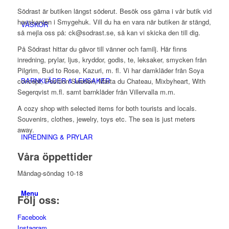
Södrast är butiken längst söderut. Besök oss gärna i vår butik vid
havskanten i Smygehuk. Vill du ha en vara när butiken är stängd,
VÄSKOR
så mejla oss på: ck@sodrast.se, så kan vi skicka den till dig.
På Södrast hittar du gåvor till vänner och familj. Här finns
inredning, prylar, ljus, kryddor, godis, te, leksaker, smycken från
Pilgrim, Bud to Rose, Kazuri, m. fl. Vi har damkläder från Soya
BARNKLÄDER & LEKSAKER
concept, Position Sweden, Marta du Chateau, Mixbyheart, With
Segerqvist m.fl. samt barnkläder från Villervalla m.m.
A cozy shop with selected items for both tourists and locals.
Souvenirs, clothes, jewelry, toys etc. The sea is just meters
away.
INREDNING & PRYLAR
Våra öppettider
Måndag-söndag 10-18
Menu
Följ oss:
Facebook
Instagram