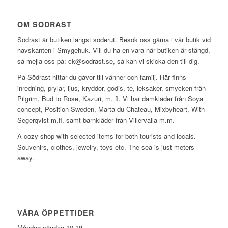
OM SÖDRAST
Södrast är butiken längst söderut. Besök oss gärna i vår butik vid
havskanten i Smygehuk. Vill du ha en vara när butiken är stängd,
så mejla oss på: ck@sodrast.se, så kan vi skicka den till dig.
På Södrast hittar du gåvor till vänner och familj. Här finns
inredning, prylar, ljus, kryddor, godis, te, leksaker, smycken från
Pilgrim, Bud to Rose, Kazuri, m. fl. Vi har damkläder från Soya
concept, Position Sweden, Marta du Chateau, Mixbyheart, With
Segerqvist m.fl. samt barnkläder från Villervalla m.m.
A cozy shop with selected items for both tourists and locals.
Souvenirs, clothes, jewelry, toys etc. The sea is just meters
away.
VÅRA ÖPPETTIDER
Måndag-söndag 10-18