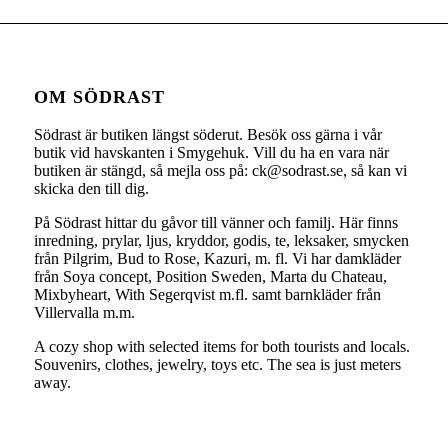
OM SÖDRAST
Södrast är butiken längst söderut. Besök oss gärna i vår
butik vid havskanten i Smygehuk. Vill du ha en vara när
butiken är stängd, så mejla oss på: ck@sodrast.se, så kan vi
skicka den till dig.
På Södrast hittar du gåvor till vänner och familj. Här finns
inredning, prylar, ljus, kryddor, godis, te, leksaker, smycken
från Pilgrim, Bud to Rose, Kazuri, m. fl. Vi har damkläder
från Soya concept, Position Sweden, Marta du Chateau,
Mixbyheart, With Segerqvist m.fl. samt barnkläder från
Villervalla m.m.
A cozy shop with selected items for both tourists and locals.
Souvenirs, clothes, jewelry, toys etc. The sea is just meters
away.