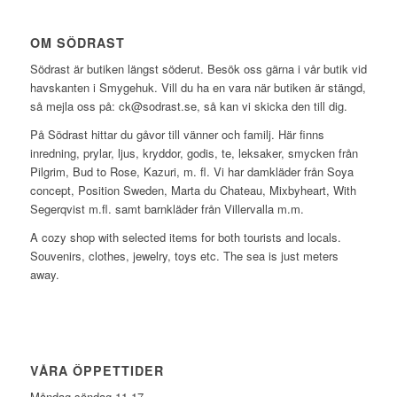
OM SÖDRAST
Södrast är butiken längst söderut. Besök oss gärna i vår butik vid
havskanten i Smygehuk. Vill du ha en vara när butiken är stängd,
så mejla oss på: ck@sodrast.se, så kan vi skicka den till dig.
På Södrast hittar du gåvor till vänner och familj. Här finns
inredning, prylar, ljus, kryddor, godis, te, leksaker, smycken från
Pilgrim, Bud to Rose, Kazuri, m. fl. Vi har damkläder från Soya
concept, Position Sweden, Marta du Chateau, Mixbyheart, With
Segerqvist m.fl. samt barnkläder från Villervalla m.m.
A cozy shop with selected items for both tourists and locals.
Souvenirs, clothes, jewelry, toys etc. The sea is just meters
away.
VÅRA ÖPPETTIDER
Måndag-söndag 11-17