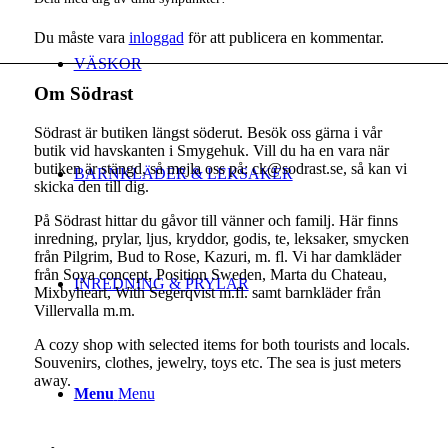
Du måste vara
inloggad
för att publicera en kommentar.
VÄSKOR
Om Södrast
Södrast är butiken längst söderut. Besök oss gärna i vår
butik vid havskanten i Smygehuk. Vill du ha en vara när
butiken är stängd, så mejla oss på: ck@sodrast.se, så kan vi
BARNKLÄDER & LEKSAKER
skicka den till dig.
På Södrast hittar du gåvor till vänner och familj. Här finns
inredning, prylar, ljus, kryddor, godis, te, leksaker, smycken
från Pilgrim, Bud to Rose, Kazuri, m. fl. Vi har damkläder
från Soya concept, Position Sweden, Marta du Chateau,
INREDNING & PRYLAR
Mixbyheart, With Segerqvist m.fl. samt barnkläder från
Villervalla m.m.
A cozy shop with selected items for both tourists and locals.
Souvenirs, clothes, jewelry, toys etc. The sea is just meters
away.
Menu
Menu