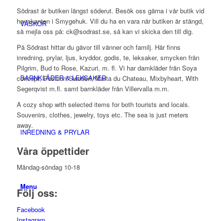
Södrast är butiken längst söderut. Besök oss gärna i vår butik vid
havskanten i Smygehuk. Vill du ha en vara när butiken är stängd,
VÄSKOR
så mejla oss på: ck@sodrast.se, så kan vi skicka den till dig.
På Södrast hittar du gåvor till vänner och familj. Här finns
inredning, prylar, ljus, kryddor, godis, te, leksaker, smycken från
Pilgrim, Bud to Rose, Kazuri, m. fl. Vi har damkläder från Soya
BARNKLÄDER & LEKSAKER
concept, Position Sweden, Marta du Chateau, Mixbyheart, With
Segerqvist m.fl. samt barnkläder från Villervalla m.m.
A cozy shop with selected items for both tourists and locals.
Souvenirs, clothes, jewelry, toys etc. The sea is just meters
away.
INREDNING & PRYLAR
Våra öppettider
Måndag-söndag 10-18
Menu
Följ oss:
Facebook
Instagram