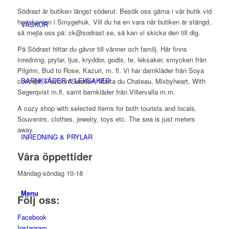
Södrast är butiken längst söderut. Besök oss gärna i vår butik vid
havskanten i Smygehuk. Vill du ha en vara när butiken är stängd,
VÄSKOR
så mejla oss på: ck@sodrast.se, så kan vi skicka den till dig.
På Södrast hittar du gåvor till vänner och familj. Här finns
inredning, prylar, ljus, kryddor, godis, te, leksaker, smycken från
Pilgrim, Bud to Rose, Kazuri, m. fl. Vi har damkläder från Soya
BARNKLÄDER & LEKSAKER
concept, Position Sweden, Marta du Chateau, Mixbyheart, With
Segerqvist m.fl. samt barnkläder från Villervalla m.m.
A cozy shop with selected items for both tourists and locals.
Souvenirs, clothes, jewelry, toys etc. The sea is just meters
away.
INREDNING & PRYLAR
Våra öppettider
Måndag-söndag 10-18
Menu
Följ oss:
Facebook
Instagram