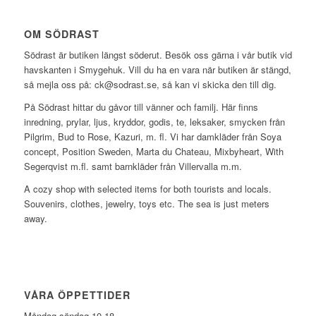
OM SÖDRAST
Södrast är butiken längst söderut. Besök oss gärna i vår butik vid
havskanten i Smygehuk. Vill du ha en vara när butiken är stängd,
så mejla oss på: ck@sodrast.se, så kan vi skicka den till dig.
På Södrast hittar du gåvor till vänner och familj. Här finns
inredning, prylar, ljus, kryddor, godis, te, leksaker, smycken från
Pilgrim, Bud to Rose, Kazuri, m. fl. Vi har damkläder från Soya
concept, Position Sweden, Marta du Chateau, Mixbyheart, With
Segerqvist m.fl. samt barnkläder från Villervalla m.m.
A cozy shop with selected items for both tourists and locals.
Souvenirs, clothes, jewelry, toys etc. The sea is just meters
away.
VÅRA ÖPPETTIDER
Måndag-söndag 10-18