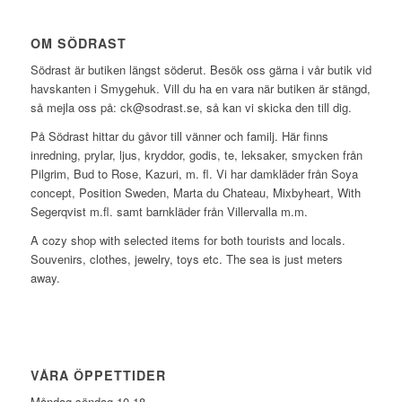
OM SÖDRAST
Södrast är butiken längst söderut. Besök oss gärna i vår butik vid
havskanten i Smygehuk. Vill du ha en vara när butiken är stängd,
så mejla oss på: ck@sodrast.se, så kan vi skicka den till dig.
På Södrast hittar du gåvor till vänner och familj. Här finns
inredning, prylar, ljus, kryddor, godis, te, leksaker, smycken från
Pilgrim, Bud to Rose, Kazuri, m. fl. Vi har damkläder från Soya
concept, Position Sweden, Marta du Chateau, Mixbyheart, With
Segerqvist m.fl. samt barnkläder från Villervalla m.m.
A cozy shop with selected items for both tourists and locals.
Souvenirs, clothes, jewelry, toys etc. The sea is just meters
away.
VÅRA ÖPPETTIDER
Måndag-söndag 10-18