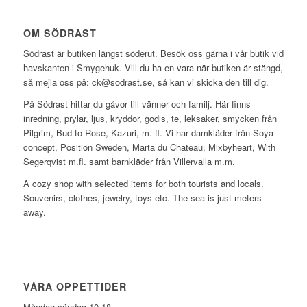
OM SÖDRAST
Södrast är butiken längst söderut. Besök oss gärna i vår butik vid
havskanten i Smygehuk. Vill du ha en vara när butiken är stängd,
så mejla oss på: ck@sodrast.se, så kan vi skicka den till dig.
På Södrast hittar du gåvor till vänner och familj. Här finns
inredning, prylar, ljus, kryddor, godis, te, leksaker, smycken från
Pilgrim, Bud to Rose, Kazuri, m. fl. Vi har damkläder från Soya
concept, Position Sweden, Marta du Chateau, Mixbyheart, With
Segerqvist m.fl. samt barnkläder från Villervalla m.m.
A cozy shop with selected items for both tourists and locals.
Souvenirs, clothes, jewelry, toys etc. The sea is just meters
away.
VÅRA ÖPPETTIDER
Måndag-söndag 10-18