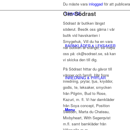
Du måste vara
inloggad
för att publice
Om Södrast
VÄSKOR
Södrast är butiken längst
söderut. Besök oss gärna i vår
butik vid havskanten i
Smygehuk. Vill du ha en vara
BARNKLÄDER & LEKSAKER
när butiken är stängd, så mejla
oss på: ck@sodrast.se, så kan
vi skicka den till dig.
På Södrast hittar du gåvor till
vänner och familj. Här finns
INREDNING & PRYLAR
inredning, prylar, ljus, kryddor,
godis, te, leksaker, smycken
från Pilgrim, Bud to Rose,
Kazuri, m. fl. Vi har damkläder
från Soya concept, Position
Menu
Sweden, Marta du Chateau,
Mixbyheart, With Segerqvist
m.fl. samt barnkläder från
Villervalla m.m.