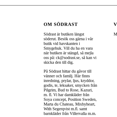
OM SÖDRAST
V
Södrast är butiken längst
M
söderut. Besök oss gärna i vår
butik vid havskanten i
Smygehuk. Vill du ha en vara
när butiken är stängd, så mejla
oss på: ck@sodrast.se, så kan vi
skicka den till dig.
På Södrast hittar du gåvor till
vänner och familj. Här finns
inredning, prylar, ljus, kryddor,
godis, te, leksaker, smycken från
Pilgrim, Bud to Rose, Kazuri,
m. fl. Vi har damkläder från
Soya concept, Position Sweden,
Marta du Chateau, Mixbyheart,
With Segerqvist m.fl. samt
barnkläder från Villervalla m.m.