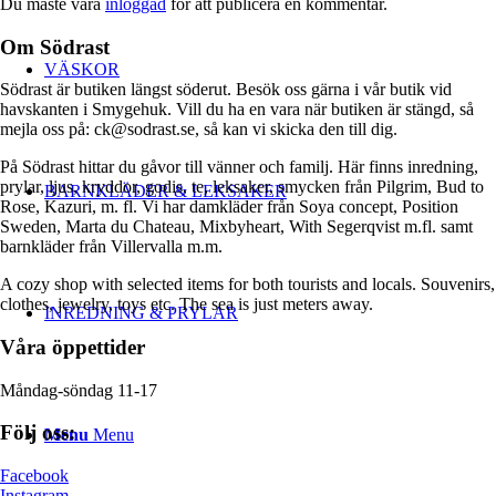
Du måste vara
inloggad
för att publicera en kommentar.
Om Södrast
VÄSKOR
Södrast är butiken längst söderut. Besök oss gärna i vår butik vid
havskanten i Smygehuk. Vill du ha en vara när butiken är stängd, så
mejla oss på: ck@sodrast.se, så kan vi skicka den till dig.
På Södrast hittar du gåvor till vänner och familj. Här finns inredning,
prylar, ljus, kryddor, godis, te, leksaker, smycken från Pilgrim, Bud to
BARNKLÄDER & LEKSAKER
Rose, Kazuri, m. fl. Vi har damkläder från Soya concept, Position
Sweden, Marta du Chateau, Mixbyheart, With Segerqvist m.fl. samt
barnkläder från Villervalla m.m.
A cozy shop with selected items for both tourists and locals. Souvenirs,
clothes, jewelry, toys etc. The sea is just meters away.
INREDNING & PRYLAR
Våra öppettider
Måndag-söndag 11-17
Följ oss:
Menu
Menu
Facebook
Instagram