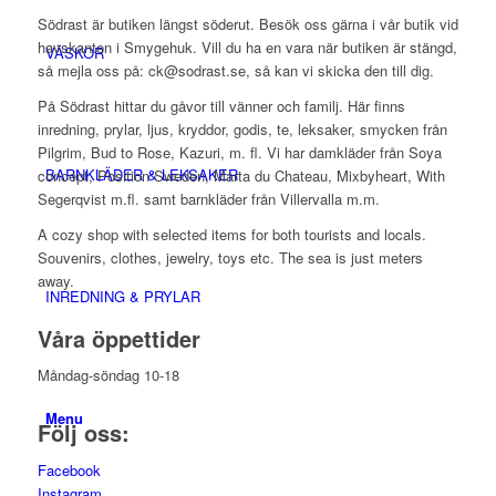
Södrast är butiken längst söderut. Besök oss gärna i vår butik vid
havskanten i Smygehuk. Vill du ha en vara när butiken är stängd,
VÄSKOR
så mejla oss på: ck@sodrast.se, så kan vi skicka den till dig.
På Södrast hittar du gåvor till vänner och familj. Här finns
inredning, prylar, ljus, kryddor, godis, te, leksaker, smycken från
Pilgrim, Bud to Rose, Kazuri, m. fl. Vi har damkläder från Soya
BARNKLÄDER & LEKSAKER
concept, Position Sweden, Marta du Chateau, Mixbyheart, With
Segerqvist m.fl. samt barnkläder från Villervalla m.m.
A cozy shop with selected items for both tourists and locals.
Souvenirs, clothes, jewelry, toys etc. The sea is just meters
away.
INREDNING & PRYLAR
Våra öppettider
Måndag-söndag 10-18
Menu
Följ oss:
Facebook
Instagram