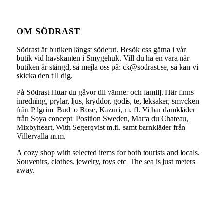
OM SÖDRAST
Södrast är butiken längst söderut. Besök oss gärna i vår
butik vid havskanten i Smygehuk. Vill du ha en vara när
butiken är stängd, så mejla oss på: ck@sodrast.se, så kan vi
skicka den till dig.
På Södrast hittar du gåvor till vänner och familj. Här finns
inredning, prylar, ljus, kryddor, godis, te, leksaker, smycken
från Pilgrim, Bud to Rose, Kazuri, m. fl. Vi har damkläder
från Soya concept, Position Sweden, Marta du Chateau,
Mixbyheart, With Segerqvist m.fl. samt barnkläder från
Villervalla m.m.
A cozy shop with selected items for both tourists and locals.
Souvenirs, clothes, jewelry, toys etc. The sea is just meters
away.