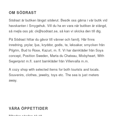
OM SÖDRAST
Södrast är butiken längst söderut. Besök oss gärna i vår butik vid
havskanten i Smygehuk. Vill du ha en vara när butiken är stängd,
så mejla oss på: ck@sodrast.se, så kan vi skicka den till dig.
På Södrast hittar du gåvor till vänner och familj. Här finns
inredning, prylar, ljus, kryddor, godis, te, leksaker, smycken från
Pilgrim, Bud to Rose, Kazuri, m. fl. Vi har damkläder från Soya
concept, Position Sweden, Marta du Chateau, Mixbyheart, With
Segerqvist m.fl. samt barnkläder från Villervalla m.m.
A cozy shop with selected items for both tourists and locals.
Souvenirs, clothes, jewelry, toys etc. The sea is just meters
away.
VÅRA ÖPPETTIDER
Måndag-söndag 10-18