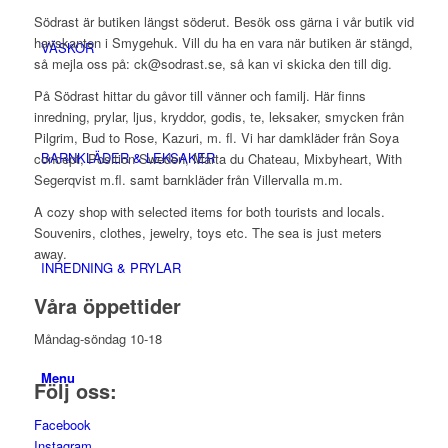
Södrast är butiken längst söderut. Besök oss gärna i vår butik vid
havskanten i Smygehuk. Vill du ha en vara när butiken är stängd,
VÄSKOR
så mejla oss på: ck@sodrast.se, så kan vi skicka den till dig.
På Södrast hittar du gåvor till vänner och familj. Här finns
inredning, prylar, ljus, kryddor, godis, te, leksaker, smycken från
Pilgrim, Bud to Rose, Kazuri, m. fl. Vi har damkläder från Soya
BARNKLÄDER & LEKSAKER
concept, Position Sweden, Marta du Chateau, Mixbyheart, With
Segerqvist m.fl. samt barnkläder från Villervalla m.m.
A cozy shop with selected items for both tourists and locals.
Souvenirs, clothes, jewelry, toys etc. The sea is just meters
away.
INREDNING & PRYLAR
Våra öppettider
Måndag-söndag 10-18
Menu
Följ oss:
Facebook
Instagram