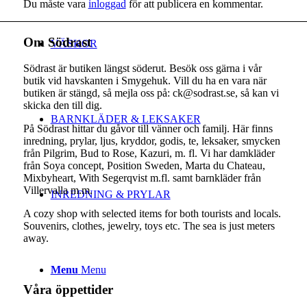
Du måste vara
inloggad
för att publicera en kommentar.
Om Södrast
VÄSKOR
Södrast är butiken längst söderut. Besök oss gärna i vår
butik vid havskanten i Smygehuk. Vill du ha en vara när
butiken är stängd, så mejla oss på: ck@sodrast.se, så kan vi
skicka den till dig.
BARNKLÄDER & LEKSAKER
På Södrast hittar du gåvor till vänner och familj. Här finns
inredning, prylar, ljus, kryddor, godis, te, leksaker, smycken
från Pilgrim, Bud to Rose, Kazuri, m. fl. Vi har damkläder
från Soya concept, Position Sweden, Marta du Chateau,
Mixbyheart, With Segerqvist m.fl. samt barnkläder från
Villervalla m.m.
INREDNING & PRYLAR
A cozy shop with selected items for both tourists and locals.
Souvenirs, clothes, jewelry, toys etc. The sea is just meters
away.
Menu
Menu
Våra öppettider