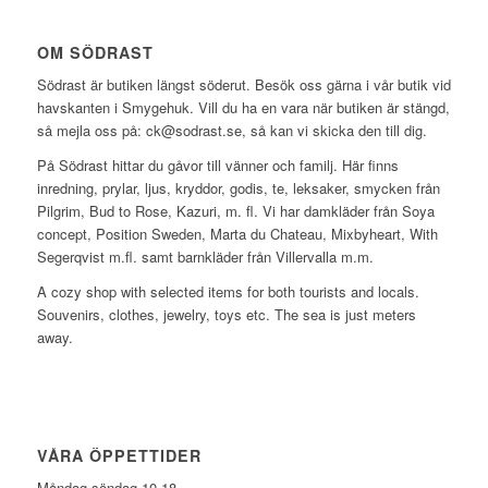
OM SÖDRAST
Södrast är butiken längst söderut. Besök oss gärna i vår butik vid
havskanten i Smygehuk. Vill du ha en vara när butiken är stängd,
så mejla oss på: ck@sodrast.se, så kan vi skicka den till dig.
På Södrast hittar du gåvor till vänner och familj. Här finns
inredning, prylar, ljus, kryddor, godis, te, leksaker, smycken från
Pilgrim, Bud to Rose, Kazuri, m. fl. Vi har damkläder från Soya
concept, Position Sweden, Marta du Chateau, Mixbyheart, With
Segerqvist m.fl. samt barnkläder från Villervalla m.m.
A cozy shop with selected items for both tourists and locals.
Souvenirs, clothes, jewelry, toys etc. The sea is just meters
away.
VÅRA ÖPPETTIDER
Måndag-söndag 10-18