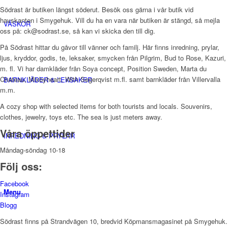
Södrast är butiken längst söderut. Besök oss gärna i vår butik vid
havskanten i Smygehuk. Vill du ha en vara när butiken är stängd, så mejla
VÄSKOR
oss på: ck@sodrast.se, så kan vi skicka den till dig.
På Södrast hittar du gåvor till vänner och familj. Här finns inredning, prylar,
ljus, kryddor, godis, te, leksaker, smycken från Pilgrim, Bud to Rose, Kazuri,
m. fl. Vi har damkläder från Soya concept, Position Sweden, Marta du
Chateau, Mixbyheart, With Segerqvist m.fl. samt barnkläder från Villervalla
BARNKLÄDER & LEKSAKER
m.m.
A cozy shop with selected items for both tourists and locals. Souvenirs,
clothes, jewelry, toys etc. The sea is just meters away.
Våra öppettider
INREDNING & PRYLAR
Måndag-söndag 10-18
Följ oss:
Facebook
Menu
Instagram
Blogg
Södrast finns på Strandvägen 10, bredvid Köpmansmagasinet på Smygehuk.