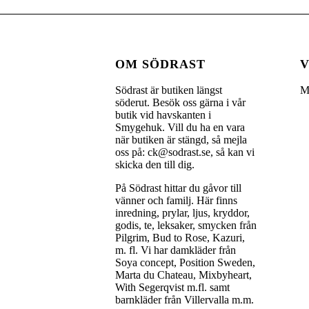
OM SÖDRAST
V
Södrast är butiken längst
M
söderut. Besök oss gärna i vår
butik vid havskanten i
Smygehuk. Vill du ha en vara
när butiken är stängd, så mejla
oss på: ck@sodrast.se, så kan vi
skicka den till dig.
På Södrast hittar du gåvor till
vänner och familj. Här finns
inredning, prylar, ljus, kryddor,
godis, te, leksaker, smycken från
Pilgrim, Bud to Rose, Kazuri,
m. fl. Vi har damkläder från
Soya concept, Position Sweden,
Marta du Chateau, Mixbyheart,
With Segerqvist m.fl. samt
barnkläder från Villervalla m.m.