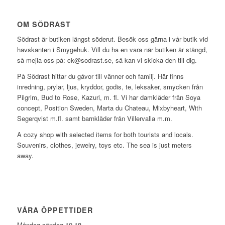
OM SÖDRAST
Södrast är butiken längst söderut. Besök oss gärna i vår butik vid
havskanten i Smygehuk. Vill du ha en vara när butiken är stängd,
så mejla oss på: ck@sodrast.se, så kan vi skicka den till dig.
På Södrast hittar du gåvor till vänner och familj. Här finns
inredning, prylar, ljus, kryddor, godis, te, leksaker, smycken från
Pilgrim, Bud to Rose, Kazuri, m. fl. Vi har damkläder från Soya
concept, Position Sweden, Marta du Chateau, Mixbyheart, With
Segerqvist m.fl. samt barnkläder från Villervalla m.m.
A cozy shop with selected items for both tourists and locals.
Souvenirs, clothes, jewelry, toys etc. The sea is just meters
away.
VÅRA ÖPPETTIDER
Måndag-söndag 10-18