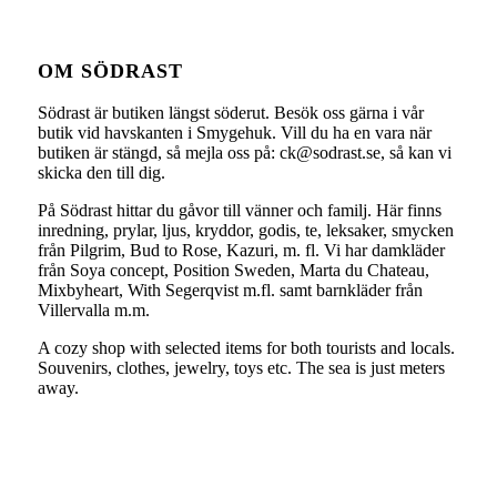
OM SÖDRAST
Södrast är butiken längst söderut. Besök oss gärna i vår
butik vid havskanten i Smygehuk. Vill du ha en vara när
butiken är stängd, så mejla oss på: ck@sodrast.se, så kan vi
skicka den till dig.
På Södrast hittar du gåvor till vänner och familj. Här finns
inredning, prylar, ljus, kryddor, godis, te, leksaker, smycken
från Pilgrim, Bud to Rose, Kazuri, m. fl. Vi har damkläder
från Soya concept, Position Sweden, Marta du Chateau,
Mixbyheart, With Segerqvist m.fl. samt barnkläder från
Villervalla m.m.
A cozy shop with selected items for both tourists and locals.
Souvenirs, clothes, jewelry, toys etc. The sea is just meters
away.