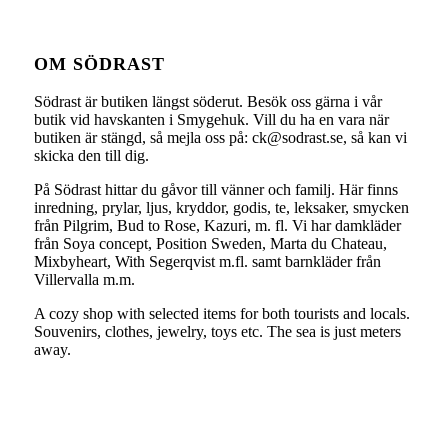
OM SÖDRAST
Södrast är butiken längst söderut. Besök oss gärna i vår
butik vid havskanten i Smygehuk. Vill du ha en vara när
butiken är stängd, så mejla oss på: ck@sodrast.se, så kan vi
skicka den till dig.
På Södrast hittar du gåvor till vänner och familj. Här finns
inredning, prylar, ljus, kryddor, godis, te, leksaker, smycken
från Pilgrim, Bud to Rose, Kazuri, m. fl. Vi har damkläder
från Soya concept, Position Sweden, Marta du Chateau,
Mixbyheart, With Segerqvist m.fl. samt barnkläder från
Villervalla m.m.
A cozy shop with selected items for both tourists and locals.
Souvenirs, clothes, jewelry, toys etc. The sea is just meters
away.