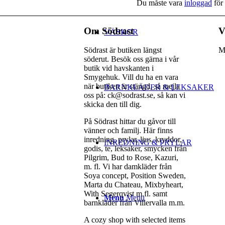
Du måste vara
inloggad
för 
Om Södrast
V
VÄSKOR
Södrast är butiken längst
M
söderut. Besök oss gärna i vår
butik vid havskanten i
Smygehuk. Vill du ha en vara
när butiken är stängd, så mejla
BARNKLÄDER & LEKSAKER
oss på: ck@sodrast.se, så kan vi
skicka den till dig.
På Södrast hittar du gåvor till
vänner och familj. Här finns
inredning, prylar, ljus, kryddor,
INREDNING & PRYLAR
godis, te, leksaker, smycken från
Pilgrim, Bud to Rose, Kazuri,
m. fl. Vi har damkläder från
Soya concept, Position Sweden,
Marta du Chateau, Mixbyheart,
With Segerqvist m.fl. samt
Menu
Menu
barnkläder från Villervalla m.m.
A cozy shop with selected items