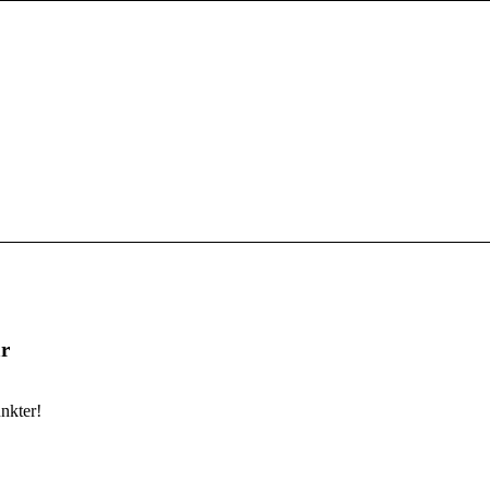
r
nkter!