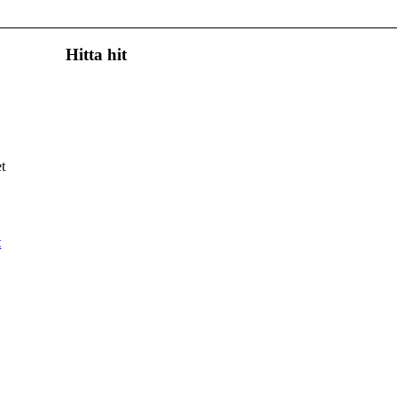
Hitta hit
t
t