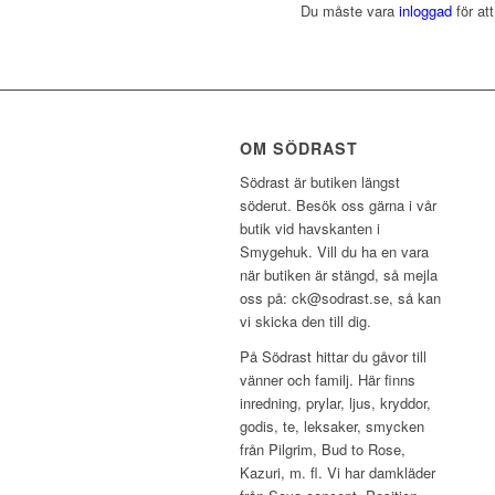
Du måste vara
inloggad
för at
OM SÖDRAST
Södrast är butiken längst
söderut. Besök oss gärna i vår
butik vid havskanten i
Smygehuk. Vill du ha en vara
när butiken är stängd, så mejla
oss på: ck@sodrast.se, så kan
vi skicka den till dig.
På Södrast hittar du gåvor till
vänner och familj. Här finns
inredning, prylar, ljus, kryddor,
godis, te, leksaker, smycken
från Pilgrim, Bud to Rose,
Kazuri, m. fl. Vi har damkläder