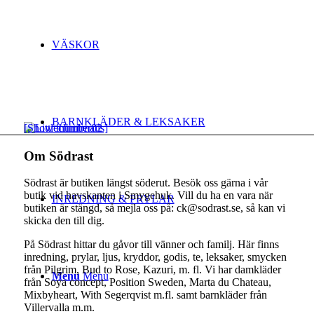
VÄSKOR
BARNKLÄDER & LEKSAKER
[Show thumbnails]
Om Södrast
Södrast är butiken längst söderut. Besök oss gärna i vår
butik vid havskanten i Smygehuk. Vill du ha en vara när
INREDNING & PRYLAR
butiken är stängd, så mejla oss på: ck@sodrast.se, så kan vi
skicka den till dig.
På Södrast hittar du gåvor till vänner och familj. Här finns
inredning, prylar, ljus, kryddor, godis, te, leksaker, smycken
från Pilgrim, Bud to Rose, Kazuri, m. fl. Vi har damkläder
Menu
Menu
från Soya concept, Position Sweden, Marta du Chateau,
Mixbyheart, With Segerqvist m.fl. samt barnkläder från
Villervalla m.m.