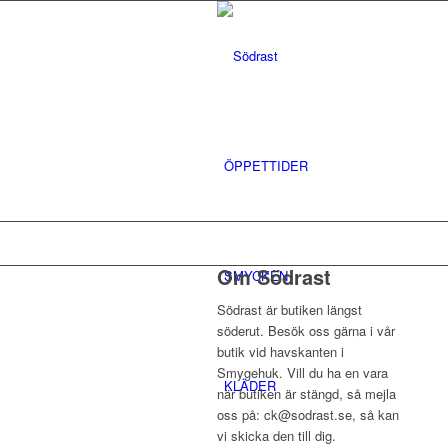
ÖPPETTIDER
Om Södrast
SMYCKEN
Södrast är butiken längst
söderut. Besök oss gärna i vår
butik vid havskanten i
Smygehuk. Vill du ha en vara
KLÄDER
när butiken är stängd, så mejla
oss på: ck@sodrast.se, så kan
vi skicka den till dig.