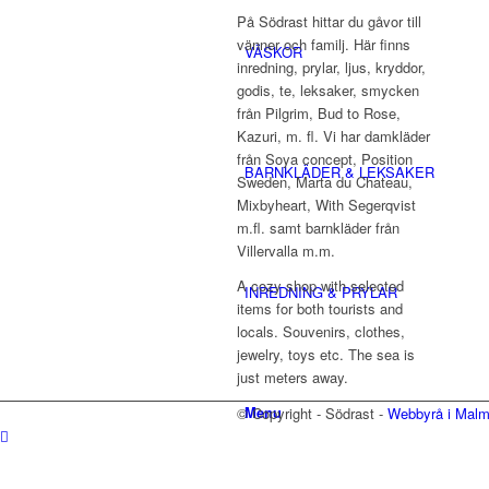
På Södrast hittar du gåvor till
vänner och familj. Här finns
VÄSKOR
inredning, prylar, ljus, kryddor,
godis, te, leksaker, smycken
från Pilgrim, Bud to Rose,
Kazuri, m. fl. Vi har damkläder
från Soya concept, Position
BARNKLÄDER & LEKSAKER
Sweden, Marta du Chateau,
Mixbyheart, With Segerqvist
m.fl. samt barnkläder från
Villervalla m.m.
A cozy shop with selected
INREDNING & PRYLAR
items for both tourists and
locals. Souvenirs, clothes,
jewelry, toys etc. The sea is
just meters away.
Menu
© Copyright - Södrast -
Webbyrå i Mal