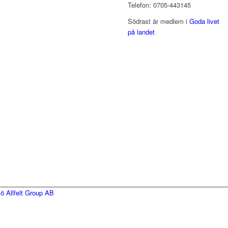
Telefon: 0705-443145
Södrast är medlem i
Goda livet
på landet
mö
Allfelt Group AB