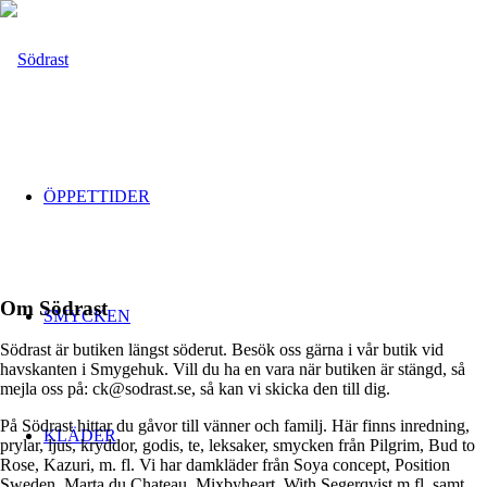
ÖPPETTIDER
Om Södrast
SMYCKEN
Södrast är butiken längst söderut. Besök oss gärna i vår butik vid
havskanten i Smygehuk. Vill du ha en vara när butiken är stängd, så
mejla oss på: ck@sodrast.se, så kan vi skicka den till dig.
På Södrast hittar du gåvor till vänner och familj. Här finns inredning,
KLÄDER
prylar, ljus, kryddor, godis, te, leksaker, smycken från Pilgrim, Bud to
Rose, Kazuri, m. fl. Vi har damkläder från Soya concept, Position
Sweden, Marta du Chateau, Mixbyheart, With Segerqvist m.fl. samt