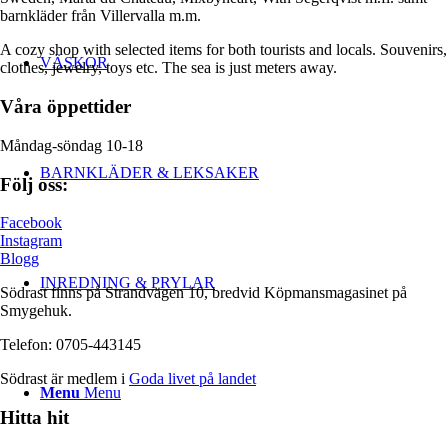
barnkläder från Villervalla m.m.
A cozy shop with selected items for both tourists and locals. Souvenirs,
VÄSKOR
clothes, jewelry, toys etc. The sea is just meters away.
Våra öppettider
Måndag-söndag 10-18
BARNKLÄDER & LEKSAKER
Följ oss:
Facebook
Instagram
Blogg
INREDNING & PRYLAR
Södrast finns på Strandvägen 10, bredvid Köpmansmagasinet på
Smygehuk.
Telefon: 0705-443145
Södrast är medlem i
Goda livet på landet
Menu
Menu
Hitta hit