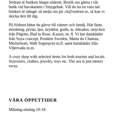
Södrast är butiken längst söderut. Besök oss gärna i vår
butik vid havskanten i Smygehuk. Vill du ha en vara när
butiken är stängd, så mejla oss på: ck@sodrast.se, så kan vi
skicka den till dig.
På Södrast hittar du gåvor till vänner och familj. Här finns
inredning, prylar, ljus, kryddor, godis, te, leksaker, smycken
från Pilgrim, Bud to Rose, Kazuri, m. fl. Vi har damkläder
från Soya concept, Position Sweden, Marta du Chateau,
Mixbyheart, With Segerqvist m.fl. samt barnkläder från
Villervalla m.m.
A cozy shop with selected items for both tourists and locals.
Souvenirs, clothes, jewelry, toys etc. The sea is just meters
away.
VÅRA ÖPPETTIDER
Måndag-söndag 10-18