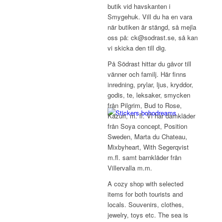
butik vid havskanten i
Smygehuk. Vill du ha en vara
när butiken är stängd, så mejla
oss på: ck@sodrast.se, så kan
vi skicka den till dig.
På Södrast hittar du gåvor till
vänner och familj. Här finns
inredning, prylar, ljus, kryddor,
godis, te, leksaker, smycken
från Pilgrim, Bud to Rose,
Kazuri, m. fl. Vi har damkläder
från Soya concept, Position
Sweden, Marta du Chateau,
Mixbyheart, With Segerqvist
m.fl. samt barnkläder från
Villervalla m.m.
A cozy shop with selected
items for both tourists and
locals. Souvenirs, clothes,
jewelry, toys etc. The sea is