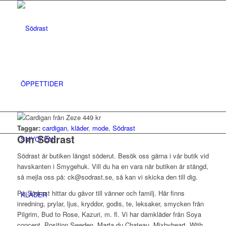
ÖPPETTIDER
Taggar:
cardigan
,
kläder
,
mode
,
Södrast
Om Södrast
SMYCKEN
Södrast är butiken längst söderut. Besök oss gärna i vår butik vid
havskanten i Smygehuk. Vill du ha en vara när butiken är stängd,
så mejla oss på: ck@sodrast.se, så kan vi skicka den till dig.
På Södrast hittar du gåvor till vänner och familj. Här finns
KLÄDER
inredning, prylar, ljus, kryddor, godis, te, leksaker, smycken från
Pilgrim, Bud to Rose, Kazuri, m. fl. Vi har damkläder från Soya
concept, Position Sweden, Marta du Chateau, Mixbyheart, With