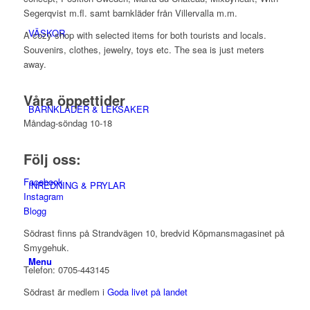
Segerqvist m.fl. samt barnkläder från Villervalla m.m.
VÄSKOR
A cozy shop with selected items for both tourists and locals.
Souvenirs, clothes, jewelry, toys etc. The sea is just meters
away.
Våra öppettider
BARNKLÄDER & LEKSAKER
Måndag-söndag 10-18
Följ oss:
Facebook
INREDNING & PRYLAR
Instagram
Blogg
Södrast finns på Strandvägen 10, bredvid Köpmansmagasinet på
Smygehuk.
Menu
Telefon: 0705-443145
Södrast är medlem i
Goda livet på landet