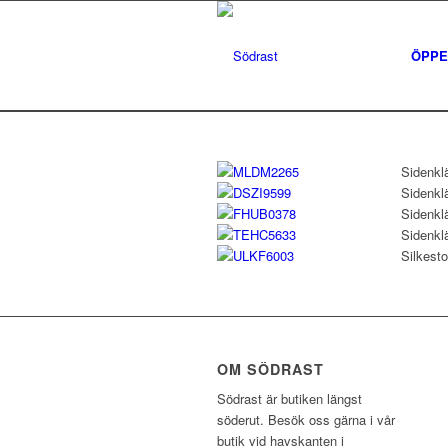
ÖPPE
Sidenkl
Sidenkl
Sidenkl
Sidenkl
Silkesto
OM SÖDRAST
Södrast är butiken längst
söderut. Besök oss gärna i vår
butik vid havskanten i