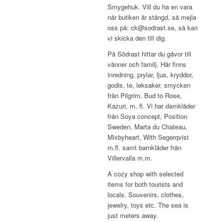
Smygehuk. Vill du ha en vara
när butiken är stängd, så mejla
oss på: ck@sodrast.se, så kan
vi skicka den till dig.
På Södrast hittar du gåvor till
vänner och familj. Här finns
inredning, prylar, ljus, kryddor,
godis, te, leksaker, smycken
från Pilgrim, Bud to Rose,
Kazuri, m. fl. Vi har damkläder
från Soya concept, Position
Sweden, Marta du Chateau,
Mixbyheart, With Segerqvist
m.fl. samt barnkläder från
Villervalla m.m.
A cozy shop with selected
items for both tourists and
locals. Souvenirs, clothes,
jewelry, toys etc. The sea is
just meters away.