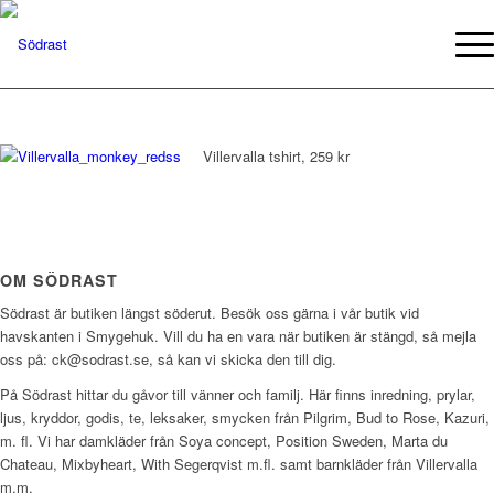
Villervalla tshirt, 259 kr
OM SÖDRAST
Södrast är butiken längst söderut. Besök oss gärna i vår butik vid
havskanten i Smygehuk. Vill du ha en vara när butiken är stängd, så mejla
oss på: ck@sodrast.se, så kan vi skicka den till dig.
På Södrast hittar du gåvor till vänner och familj. Här finns inredning, prylar,
ljus, kryddor, godis, te, leksaker, smycken från Pilgrim, Bud to Rose, Kazuri,
m. fl. Vi har damkläder från Soya concept, Position Sweden, Marta du
Chateau, Mixbyheart, With Segerqvist m.fl. samt barnkläder från Villervalla
m.m.