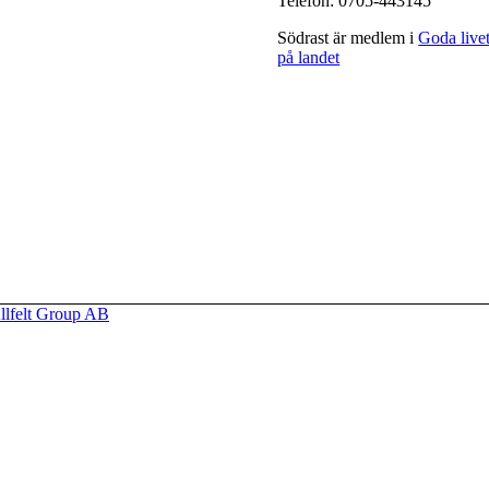
Telefon: 0705-443145
Södrast är medlem i
Goda live
på landet
llfelt Group AB