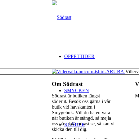
ÖPPETTIDER
Viller
Om Södrast
V
SMYCKEN
Södrast är butiken längst
M
söderut. Besök oss gärna i vår
butik vid havskanten i
Smygehuk. Vill du ha en vara
när butiken är stängd, så mejla
oss på: ck@sodrast.se, så kan vi
KLÄDER
skicka den till dig.