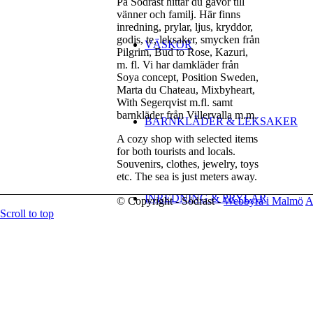
På Södrast hittar du gåvor till
vänner och familj. Här finns
inredning, prylar, ljus, kryddor,
godis, te, leksaker, smycken från
VÄSKOR
Pilgrim, Bud to Rose, Kazuri,
m. fl. Vi har damkläder från
Soya concept, Position Sweden,
Marta du Chateau, Mixbyheart,
With Segerqvist m.fl. samt
barnkläder från Villervalla m.m.
BARNKLÄDER & LEKSAKER
A cozy shop with selected items
for both tourists and locals.
Souvenirs, clothes, jewelry, toys
etc. The sea is just meters away.
INREDNING & PRYLAR
© Copyright - Södrast -
Webbyrå i Malmö
A
Scroll to top
Menu
Menu