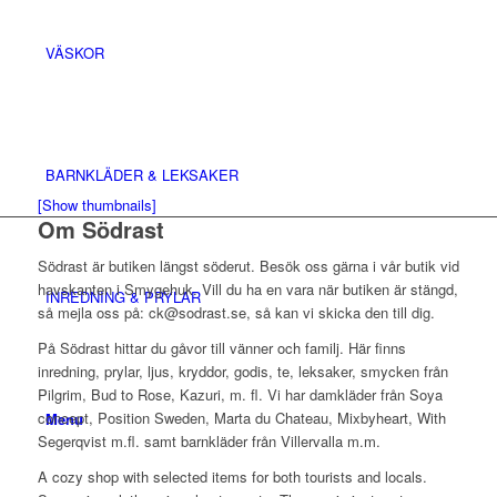
VÄSKOR
BARNKLÄDER & LEKSAKER
[Show thumbnails]
Om Södrast
Södrast är butiken längst söderut. Besök oss gärna i vår butik vid
havskanten i Smygehuk. Vill du ha en vara när butiken är stängd,
INREDNING & PRYLAR
så mejla oss på: ck@sodrast.se, så kan vi skicka den till dig.
På Södrast hittar du gåvor till vänner och familj. Här finns
inredning, prylar, ljus, kryddor, godis, te, leksaker, smycken från
Pilgrim, Bud to Rose, Kazuri, m. fl. Vi har damkläder från Soya
concept, Position Sweden, Marta du Chateau, Mixbyheart, With
Menu
Segerqvist m.fl. samt barnkläder från Villervalla m.m.
A cozy shop with selected items for both tourists and locals.