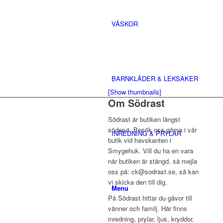
VÄSKOR
BARNKLÄDER & LEKSAKER
[Show thumbnails]
Om Södrast
Södrast är butiken längst
söderut. Besök oss gärna i vår
INREDNING & PRYLAR
butik vid havskanten i
Smygehuk. Vill du ha en vara
när butiken är stängd, så mejla
oss på: ck@sodrast.se, så kan
vi skicka den till dig.
Menu
På Södrast hittar du gåvor till
vänner och familj. Här finns
inredning, prylar, ljus, kryddor,