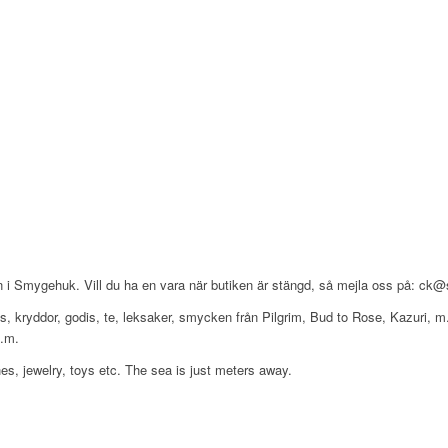
 i Smygehuk. Vill du ha en vara när butiken är stängd, så mejla oss på: ck@so
, ljus, kryddor, godis, te, leksaker, smycken från Pilgrim, Bud to Rose, Kazuri
m.m.
es, jewelry, toys etc. The sea is just meters away.