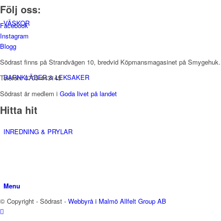
Följ oss:
VÄSKOR
Facebook
Instagram
Blogg
Södrast finns på Strandvägen 10, bredvid Köpmansmagasinet på Smygehuk.
BARNKLÄDER & LEKSAKER
Telefon: 0705-443145
Södrast är medlem i
Goda livet på landet
Hitta hit
INREDNING & PRYLAR
Menu
© Copyright - Södrast -
Webbyrå i Malmö
Allfelt Group AB