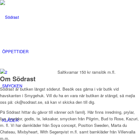
ÖPPETTIDER
Saltkvarnar 150 kr ramslök m.fl.
Om Södrast
SMYCKEN
Södrast är butiken längst söderut. Besök oss gärna i vår butik vid
havskanten i Smygehuk. Vill du ha en vara när butiken är stängd, så mejla
oss på: ck@sodrast.se, så kan vi skicka den till dig.
På Södrast hittar du gåvor till vänner och familj. Här finns inredning, prylar,
ljus, kryddor, godis, te, leksaker, smycken från Pilgrim, Bud to Rose, Kazuri,
KLÄDER
m. fl. Vi har damkläder från Soya concept, Position Sweden, Marta du
Chateau, Mixbyheart, With Segerqvist m.fl. samt barnkläder från Villervalla
m.m.