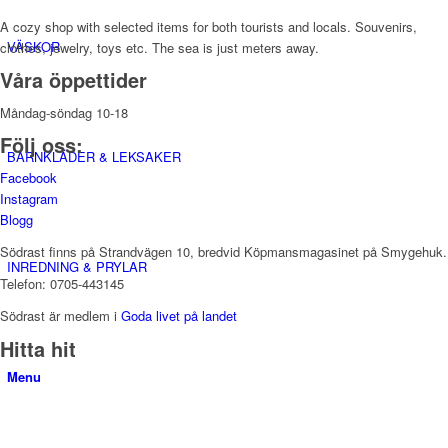
A cozy shop with selected items for both tourists and locals. Souvenirs,
VÄSKOR
clothes, jewelry, toys etc. The sea is just meters away.
Våra öppettider
Måndag-söndag 10-18
Följ oss:
BARNKLÄDER & LEKSAKER
Facebook
Instagram
Blogg
Södrast finns på Strandvägen 10, bredvid Köpmansmagasinet på Smygehuk.
INREDNING & PRYLAR
Telefon: 0705-443145
Södrast är medlem i
Goda livet på landet
Hitta hit
Menu