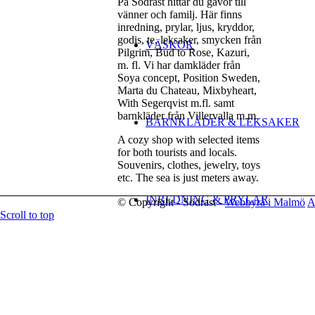
På Södrast hittar du gåvor till
vänner och familj. Här finns
inredning, prylar, ljus, kryddor,
godis, te, leksaker, smycken från
VÄSKOR
Pilgrim, Bud to Rose, Kazuri,
m. fl. Vi har damkläder från
Soya concept, Position Sweden,
Marta du Chateau, Mixbyheart,
With Segerqvist m.fl. samt
barnkläder från Villervalla m.m.
BARNKLÄDER & LEKSAKER
A cozy shop with selected items
for both tourists and locals.
Souvenirs, clothes, jewelry, toys
etc. The sea is just meters away.
INREDNING & PRYLAR
© Copyright - Södrast -
Webbyrå i Malmö
A
Scroll to top
Menu
Menu