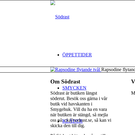
ÖPPETTIDER
Rapsodine flytand
Om Södrast
V
SMYCKEN
Södrast är butiken längst
M
söderut. Besök oss gärna i vår
butik vid havskanten i
Smygehuk. Vill du ha en vara
när butiken är stängd, så mejla
oss på: ck@sodrast.se, så kan vi
KLÄDER
skicka den till dig.