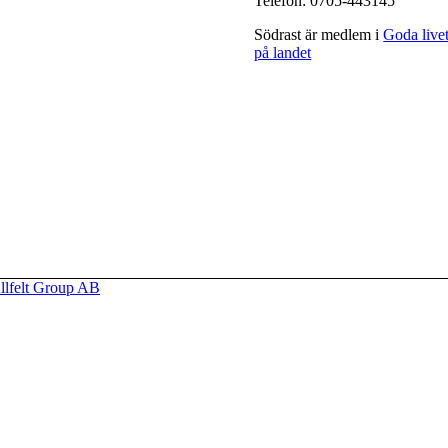
Telefon: 0705-443145
Södrast är medlem i
Goda live
på landet
llfelt Group AB