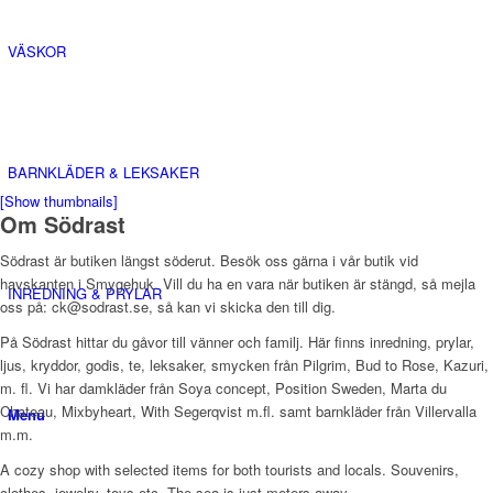
VÄSKOR
BARNKLÄDER & LEKSAKER
[Show thumbnails]
Om Södrast
Södrast är butiken längst söderut. Besök oss gärna i vår butik vid
havskanten i Smygehuk. Vill du ha en vara när butiken är stängd, så mejla
INREDNING & PRYLAR
oss på: ck@sodrast.se, så kan vi skicka den till dig.
På Södrast hittar du gåvor till vänner och familj. Här finns inredning, prylar,
ljus, kryddor, godis, te, leksaker, smycken från Pilgrim, Bud to Rose, Kazuri,
m. fl. Vi har damkläder från Soya concept, Position Sweden, Marta du
Chateau, Mixbyheart, With Segerqvist m.fl. samt barnkläder från Villervalla
Menu
m.m.
A cozy shop with selected items for both tourists and locals. Souvenirs,
clothes, jewelry, toys etc. The sea is just meters away.